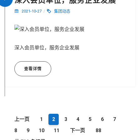
深入会员单位，服务企业发展
2021-10-27
/
集团动态
深入会员单位，服务企业发展
查看详情
上一页
1
2
3
4
5
6
7
8
9
10
11
下一页
88