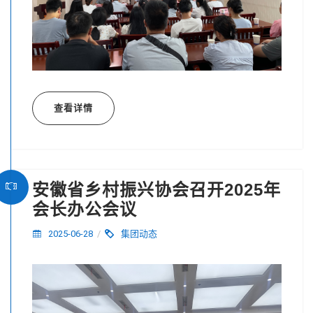
查看详情
安徽省乡村振兴协会召开2025年
会长办公会议
2025-06-28
/
集团动态