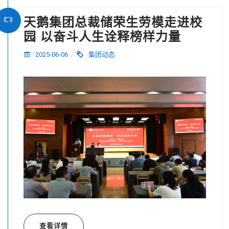
天鹅集团总裁储荣生劳模走进校
园 以奋斗人生诠释榜样力量
2025-06-06
/
集团动态
查看详情