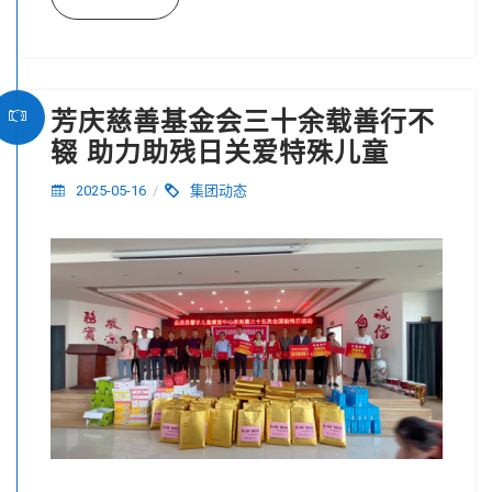
芳庆慈善基金会三十余载善行不
辍 助力助残日关爱特殊儿童
2025-05-16
/
集团动态