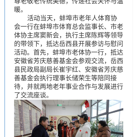
尊老敬老传统美德，传递社会关怀与温
暖。
活动当天，蚌埠市老年人体育协
会一行在蚌埠市体育总会监事长、市老
体协主席窦新会，执行主席陈辉等领导
的带领下，抵达岳西县开展参访与慰问
活动。
首先，蚌埠市老体协一行，抵达
安徽省芳庆慈善基金会参观交流，
岳西
县民政局副局长崔宇红、安徽省芳庆慈
善基金会执行理事长储荣生等陪同接
待，并就两地老年事业合作与发展进行
了交流座谈。