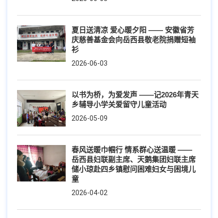
夏日送清凉 爱心暖夕阳 —— 安徽省芳
庆慈善基金会向岳西县敬老院捐赠短袖
衫
2026-06-03
以书为桥，为爱发声 ——记2026年青天
乡辅导小学关爱留守儿童活动
2026-05-09
春风送暖巾帼行 情系群心送温暖 ——
岳西县妇联副主席、天鹅集团妇联主席
储小琼赴四乡镇慰问困难妇女与困境儿
童
2026-04-02