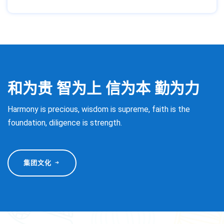
和为贵 智为上 信为本 勤为力
Harmony is precious, wisdom is supreme, faith is the
foundation, diligence is strength.
集团文化