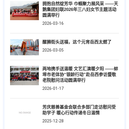
拥抱自然绽芳华 巾帼聚力展风采 ——天
鹅集团妇联2026年三八妇女节主题活动
圆满举行
2026-03-16
醒狮街头送福，这个元宵岳西太燃了
2026-03-05
两地携手送温暖 文艺汇演暖夕阳 ——蚌
埠市老体协“银龄行动”赴岳西参访暨敬
老院慰问活动圆满举行
2026-01-17
芳庆慈善基金会联合多部门走访慰问受
助学子 暖心行动传递冬日温情
2025-12-28